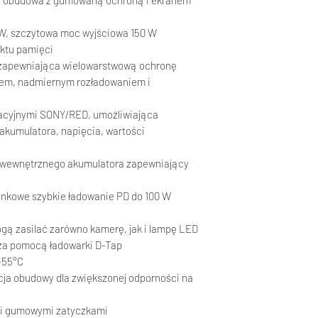
sy obudowa z gumowaną ochroną i ekranem
W, szczytowa moc wyjściowa 150 W
ektu pamięci
zapewniająca wielowarstwową ochronę
iem, nadmiernym rozładowaniem i
kacyjnymi SONY/RED, umożliwiająca
akumulatora, napięcia, wartości
 wewnętrznego akumulatora zapewniający
unkowe szybkie ładowanie PD do 100 W
ogą zasilać zarówno kamerę, jak i lampę LED
 za pomocą ładowarki D-Tap
+55°C
kcja obudowy dla zwiększonej odporności na
ymi gumowymi zatyczkami