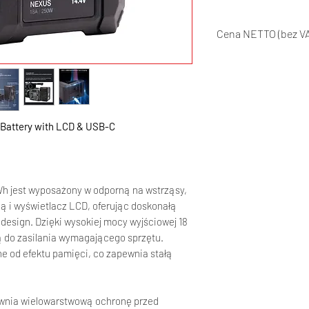
Cena NETTO (bez
Sprowadzamy na
kontakt.
Battery with LCD & USB-C
Wh jest wyposażony w odporną na wstrząsy,
 i wyświetlacz LCD, oferując doskonałą
y design. Dzięki wysokiej mocy wyjściowej 18
 do zasilania wymagającego sprzętu.
e od efektu pamięci, co zapewnia stałą
ewnia wielowarstwową ochronę przed