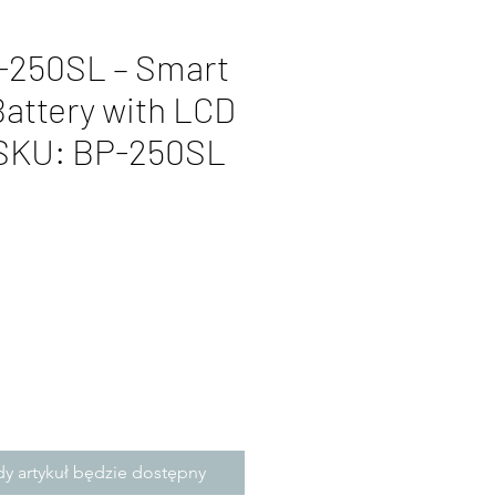
-250SL – Smart
attery with LCD
SKU: BP-250SL
ena
y artykuł będzie dostępny