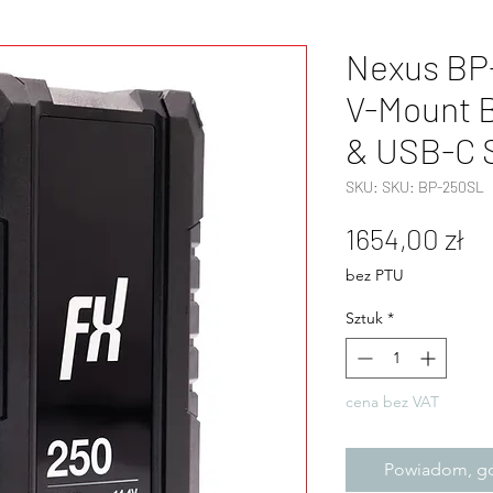
Nexus BP
V-Mount B
& USB-C 
SKU: SKU: BP-250SL
C
1654,00 zł
bez PTU
Sztuk
*
cena bez VAT
Powiadom, gd