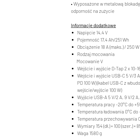
• Wyposażone w metalową blokadę 
odporność na zużycie
Informacje dodatkowe
Napięcie 14,4 V
Pojemność 17,4 Ah/251 Wh
Obciążenie 18 A (maks.) / 250 W
Rodzaj mocowania
Mocowanie V
Wejście i wyjście D-Tap 2 x 10-1
Wejście i wyjście USB-C 5 V/3 A,
PD 100 W) (kabel USB-C z wbu
wejście/wyjście 100 W)
Wyjście USB-A 5 V/2 A, 9 V/2 A, 
Temperatura pracy -20°C do +
Temperatura ładowania 0°C do
Temperatura przechowywania O
Wymiary 154 (dł.) × 100 (szer.) × 
Waga 1580 g