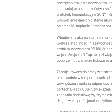
przegrzaniem, przeładowaniem, n
zapewniając bezpieczeństwo zarów
protokoły komunikacyjne SONY i R
wyświetlanie danych o stanie akum
pojemność, napięcie i procent po
Wbudowany akumulator jest mont
większą stabilność i niezawodnoś
szybkim ładowaniem PD 100 W, por
wejścia/wyjścia D-Tap. Umożliwiaj
poborze mocy, a także ładowanie 
Zaprojektowany do pracy w ekstre
niezawodnie w temperaturach od 
wewnętrzna zwiększa odporność n
portach D-Tap i USB-A zwiększają
zapewnia dodatkową wytrzymałość 
długotrwałe, profesjonalne użytko