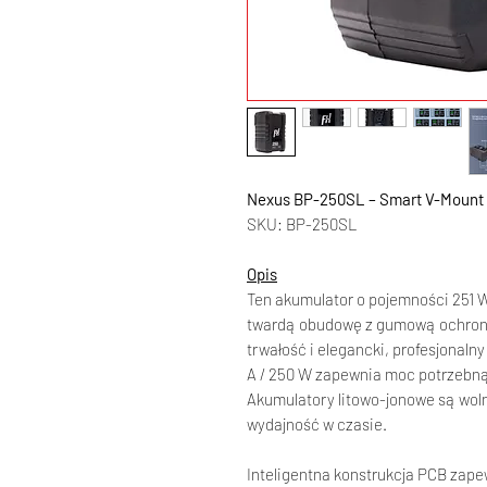
Nexus BP-250SL – Smart V-Mount 
SKU: BP-250SL
Opis
Ten akumulator o pojemności 251 
twardą obudowę z gumową ochroną
trwałość i elegancki, profesjonaln
A / 250 W zapewnia moc potrzebną
Akumulatory litowo-jonowe są woln
wydajność w czasie.
Inteligentna konstrukcja PCB zap