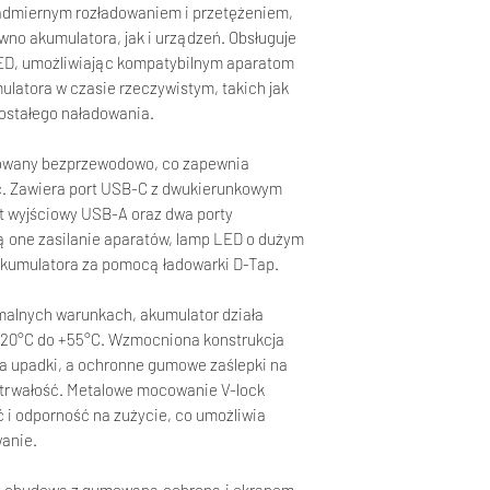
admiernym rozładowaniem i przetężeniem,
no akumulatora, jak i urządzeń. Obsługuje
ED, umożliwiając kompatybilnym aparatom
ulatora w czasie rzeczywistym, takich jak
zostałego naładowania.
owany bezprzewodowo, co zapewnia
ć. Zawiera port USB-C z dwukierunkowym
t wyjściowy USB-A oraz dwa porty
ą one zasilanie aparatów, lamp LED o dużym
akumulatora za pomocą ładowarki D-Tap.
malnych warunkach, akumulator działa
-20°C do +55°C. Wzmocniona konstrukcja
a upadki, a ochronne gumowe zaślepki na
 trwałość. Metalowe mocowanie V-lock
i odporność na zużycie, co umożliwia
wanie.