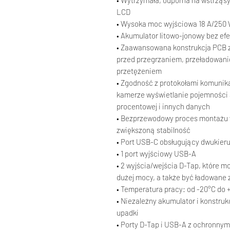
• Wytrzymała, odporna na wstrzą
LCD
• Wysoka moc wyjściowa 18 A/250 
• Akumulator litowo-jonowy bez ef
• Zaawansowana konstrukcja PCB 
przed przegrzaniem, przeładowan
przetężeniem
• Zgodność z protokołami komuni
kamerze wyświetlanie pojemności 
procentowej i innych danych
• Bezprzewodowy proces montażu
zwiększoną stabilność
• Port USB-C obsługujący dwukier
• 1 port wyjściowy USB-A
• 2 wyjścia/wejścia D-Tap, które m
dużej mocy, a także być ładowane
• Temperatura pracy: od -20°C do 
• Niezależny akumulator i konstru
upadki
• Porty D-Tap i USB-A z ochronn