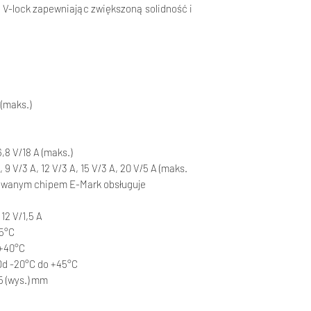
V-lock zapewniając zwiększoną solidność i
 (maks.)
6,8 V/18 A (maks.)
 9 V/3 A, 12 V/3 A, 15 V/3 A, 20 V/5 A (maks.
dowanym chipem E-Mark obsługuje
12 V/1,5 A
55°C
 +40°C
d -20°C do +45°C
85 (wys.) mm