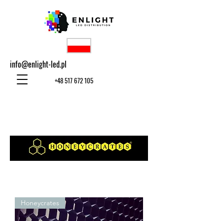
info@enlight-led.pl
+48 517 672 105
Honeycrates