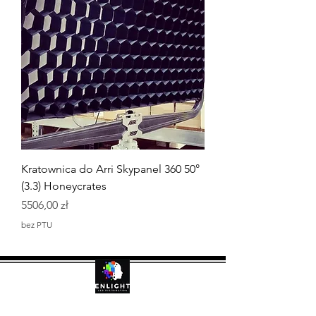
Kratownica do Arri Skypanel 360 50°
(3.3) Honeycrates
Cena
5506,00 zł
bez PTU
Enlight s.c.
Adres: Europejska 32B
02-964 Warszawa