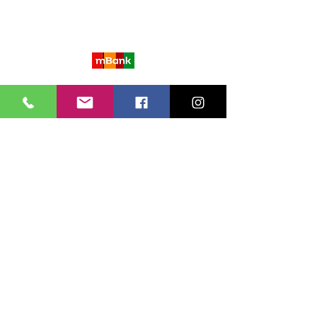
tel.: +48 517 672 105
email: info@enlight-led.pl
NIP/VAT: PL 9512470297
Nasze Konta Bankowe są w:
Magazyn:
Kangu-Ursynów
ul.Poleczki 23/hala nr 30, Enlight s.c.,
02-822 Warszawa
Polityka Prywatności
Regulamin
Gwarancje i Zwroty
Wysyłka