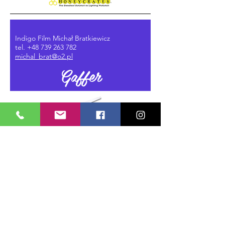
Indigo Film Michał Bratkiewicz
tel.
+48 739 263 782
michal_brat@o2.pl
Gaffer
GBUREK