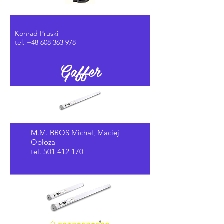
Konrad Pruski
tel.
+48 608 363 978
Gaffer
M.M. BROS Michał, Maciej
Obłoza
tel.
501 412 170