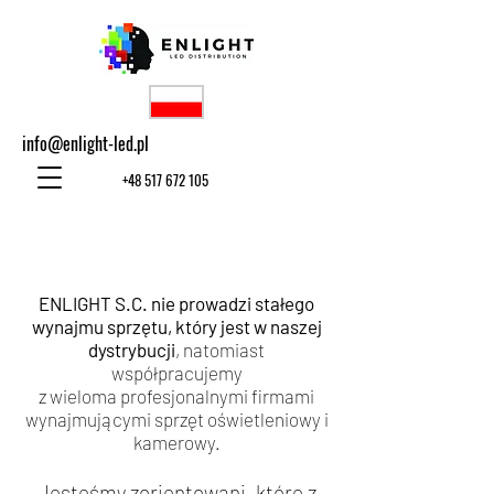
info@enlight-led.pl
+48 517 672 105
ENLIGHT S.C. nie prowadzi stałego
wynajmu sprzętu, który jest w naszej
dystrybucji
, natomiast
współpracujemy
z wieloma profesjonalnymi firmami
wynajmującymi sprzęt oświetleniowy i
kamerowy.
Jesteśmy zorientowani, które z