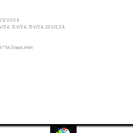
 12 V/1,5 A
/3 A, 12 V/3 A, 15 V/3 A, 20 V/2,2 A
m * 54,5 (wys.) mm