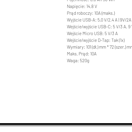
Napięcie: 14,8 V
Prąd roboczy: 10A (maks.)
Wyjście USB-A: 5,0 V/2,4 A | 9V/2A |
Wejście/wyjście USB-C: 5 V/3 A, 9 V
Wejście Micro USB: 5 V/3 A
Wejście/wyjście D-Tap: Tak (1x)
Wymiary: 101 (dł.) mm * 72 (szer.) m
Maks. Prąd: 10A
Waga: 520g
Enlight s.c.