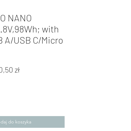
O NANO
4.8V,98Wh; with
B A/USB C/Micro
gularna
Cena
0,50 zł
na
Rabatowa
daj do koszyka