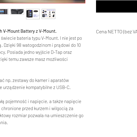
 V-Mount Battery z V-Mount.
Cena NETTO (bez
wiecie bateria typu V-Mount. I nie jest po
ą. Dzięki 98 watogodzinom i prądowi do 10
y. Posiada jedno wyjście D-Tap oraz
zięki temu zawsze masz możliwości
ać np. zestawy do kamer i aparatów
ne urządzenie kompatybilne z USB-C.
ą pojemność i napięcie, a także napięcie
 chronione przed kurzem i wilgocią za
towy rozmiar pozwala na umieszczenie go
nia.