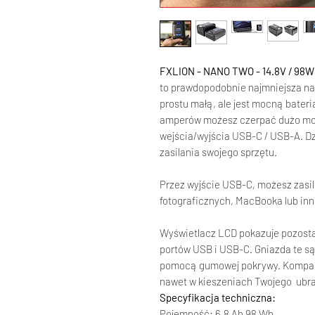
FXLION - NANO TWO - 14.8V / 98Wh
to prawdopodobnie najmniejsza na ś
prostu małą, ale jest mocną bateri
amperów możesz czerpać dużo moc
wejścia/wyjścia USB-C / USB-A. D
zasilania swojego sprzętu.
Przez wyjście USB-C, możesz zasil
fotograficznych, MacBooka lub in
Wyświetlacz LCD pokazuje pozostał
portów USB i USB-C. Gniazda te są
pomocą gumowej pokrywy. Kompak
nawet w kieszeniach Twojego ubra
Specyfikacja techniczna:
Pojemność: 6,8 Ah 98 Wh