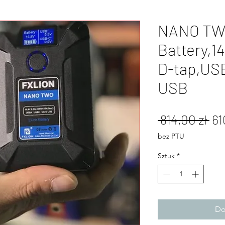
NANO TW
Battery,1
D-tap,US
USB
Re
 814,00 zł 
61
ce
bez PTU
Sztuk
*
Do