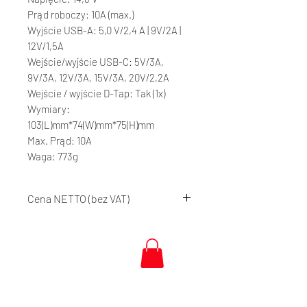
Prąd roboczy: 10A (max.)
Wyjście USB-A: 5,0 V/2,4 A | 9V/2A |
12V/1,5A
Wejście/wyjście USB-C: 5V/3A,
9V/3A, 12V/3A, 15V/3A, 20V/2,2A
Wejście / wyjście D-Tap: Tak (1x)
Wymiary:
103(L)mm*74(W)mm*75(H)mm
Max. Prąd: 10A
Waga: 773g
Cena NETTO (bez VAT)