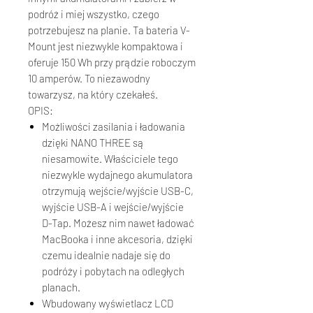
podróż i miej wszystko, czego
potrzebujesz na planie. Ta bateria V-
Mount jest niezwykle kompaktowa i
oferuje 150 Wh przy prądzie roboczym
10 amperów. To niezawodny
towarzysz, na który czekałeś.
OPIS:
Możliwości zasilania i ładowania
dzięki NANO THREE są
niesamowite. Właściciele tego
niezwykle wydajnego akumulatora
otrzymują wejście/wyjście USB-C,
wyjście USB-A i wejście/wyjście
D-Tap. Możesz nim nawet ładować
MacBooka i inne akcesoria, dzięki
czemu idealnie nadaje się do
podróży i pobytach na odległych
planach.
Wbudowany wyświetlacz LCD