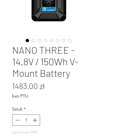
NANO THREE -
14.8V / 150Wh V-
Mount Battery
Cena
1483,00 zł
bez PTU
Sztuk
*
cena bez VAT