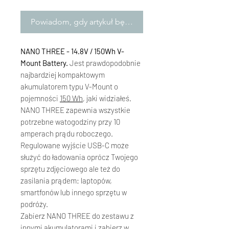
Powiadom, gdy artykuł będzie dostępny
NANO THREE - 14.8V / 150Wh V-
Mount Battery.
Jest prawdopodobnie
najbardziej kompaktowym
akumulatorem typu V-Mount o
pojemności
150 Wh
, jaki widziałeś.
NANO THREE zapewnia wszystkie
potrzebne watogodziny przy 10
amperach prądu roboczego.
Regulowane wyjście USB-C może
służyć do ładowania oprócz Twojego
sprzętu zdjęciowego ale też do
zasilania prądem: laptopów,
smartfonów lub innego sprzętu w
podróży.
Zabierz NANO THREE do zestawu z
innymi akumulatorami i zabierz w