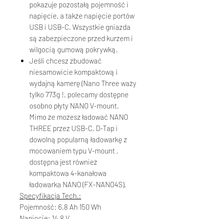
pokazuje pozostałą pojemność i
napięcie, a także napięcie portów
USB i USB-C. Wszystkie gniazda
są zabezpieczone przed kurzem i
wilgocią gumową pokrywką.
Jeśli chcesz zbudować
niesamowicie kompaktową i
wydajną kamerę (Nano Three waży
tylko 773g !, polecamy dostępne
osobno płyty NANO V-mount.
Mimo że możesz ładować NANO
THREE przez USB-C, D-Tap i
dowolną popularną ładowarkę z
mocowaniem typu V-mount ,
dostępna jest również
kompaktowa 4-kanałowa
ładowarka NANO (FX-NANO4S).
Specyfikacja Tech.:
Pojemność: 6,8 Ah 150 Wh
Napięcie: 14,8 V