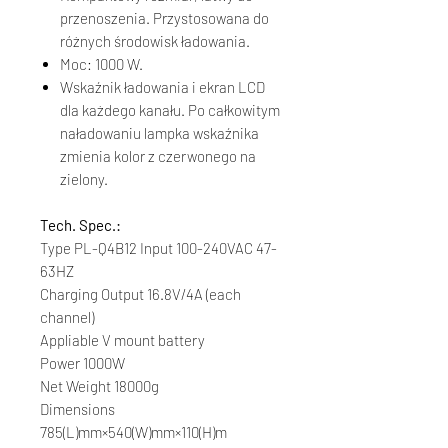
przenoszenia. Przystosowana do
różnych środowisk ładowania.
Moc: 1000 W.
Wskaźnik ładowania i ekran LCD
dla każdego kanału. Po całkowitym
naładowaniu lampka wskaźnika
zmienia kolor z czerwonego na
zielony.
Tech. Spec.:
Type PL-Q4B12 Input 100-240VAC 47-
63HZ
Charging Output 16.8V/4A (each
channel)
Appliable V mount battery
Power 1000W
Net Weight 18000g
Dimensions
785(L)mm×540(W)mm×110(H)m