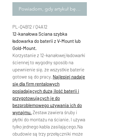
Powiadom, gdy artykuł będzie dostępny
PL-Q4B12 / Q4A12
12-kanałowa Sciana szybka
ładowarka do baterii z V-Mount lub
Gold-Mount.
Korzystanie z 12-kanałowej ładowarki
ściennej to wygodny sposób na
upewnienie się, że wszystkie baterie
gotowe są do pracy.
Najlepiej nadaje
się dla firm rentalowych
posiadających dużą ilość baterii
i
przygotowujących je do
bezproblemowego używania ich do
wynajmu.
Zestaw zawiera śruby i
płytki do montażu na ścianie. I używa
tylko jednego kabla zasilającego.Na
obudowie są trzy przełączniki może