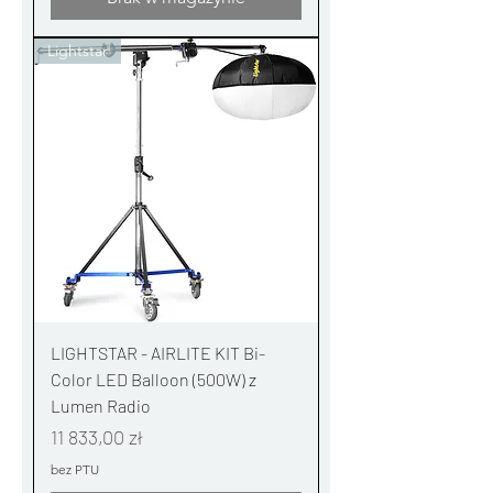
Lightstar
LIGHTSTAR - AIRLITE KIT Bi-
Color LED Balloon (500W) z
Lumen Radio
Cena
11 833,00 zł
bez PTU