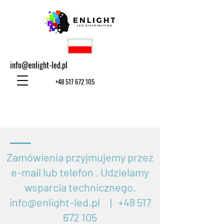
info@enlight-led.pl
+48 517 672 105
Zamówienia przyjmujemy przez
e-mail lub telefon
.
Udzielamy
wsparcia technicznego.
info@enlight-led.pl
|
+48 517
672 105