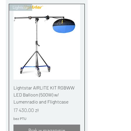
Lightstar
Lightstar AIRLITE KIT RGBWW
LED Balloon (500W) w/
Lumenradio and Flightcase
Cena
17 430,00 zł
bez PTU
Brak w magazynie