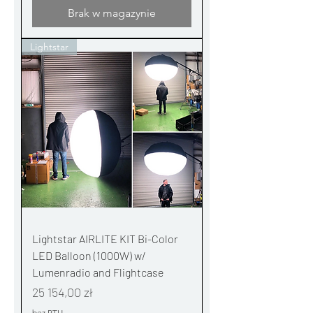
Brak w magazynie
Lightstar
Lightstar AIRLITE KIT Bi-Color
LED Balloon (1000W) w/
Lumenradio and Flightcase
Cena
25 154,00 zł
bez PTU