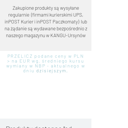
Zakupione produkty są wysyłane
regularnie (firmami kurierskimi UPS,
inPOST Kurier i inPOST Paczkomaty) lub
na żądanie są wydawane bezpośrednio z
naszego magazynu w KANGU-Ursynów
PRZELICZ podane ceny w PLN
> na EUR wg. średniego kursu
wymiany w NBP - aktualnego w
dniu
dzisiejszym.